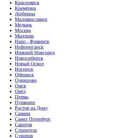
Красноярск
Кремёнки
Люберцы
Малоярославец
Медынь
Москва
Мытищи
Наро - Фоминск
Нефтеюганск
Нижний Новгород
Новосибирск
Новый Оскол
Ногинск
Обнинск
Одинцово
Омск
Орёл
Пермь
Пушкино
Ростов на Дону
Самара
Санкт Петербург
Саратов
Строитель
Суворов