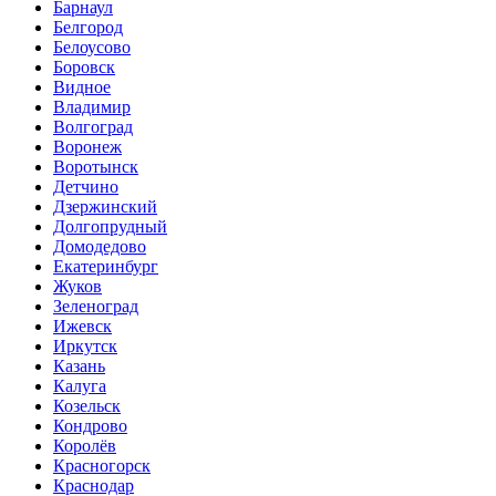
Барнаул
Белгород
Белоусово
Боровск
Видное
Владимир
Волгоград
Воронеж
Воротынск
Детчино
Дзержинский
Долгопрудный
Домодедово
Екатеринбург
Жуков
Зеленоград
Ижевск
Иркутск
Казань
Калуга
Козельск
Кондрово
Королёв
Красногорск
Краснодар